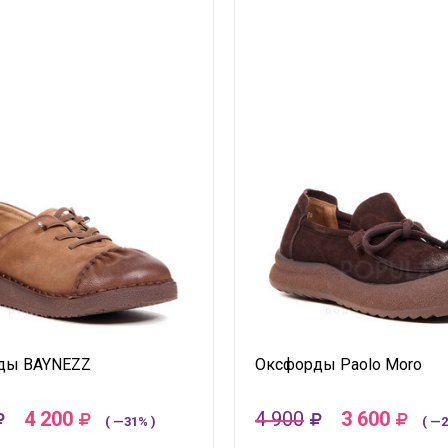
ды BAYNEZZ
Оксфорды Paolo Moro
4 200
4 900
3 600
( —31% )
( —2