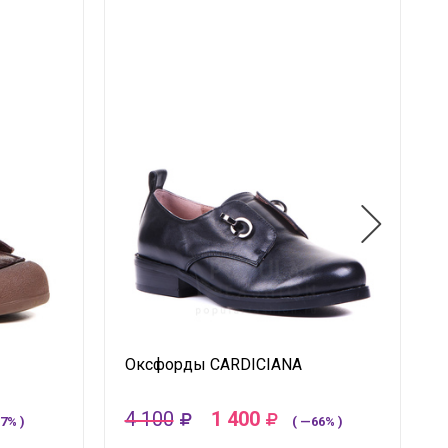
Оксфорды CARDICIANA
4 100
1 400
7% )
( —66% )