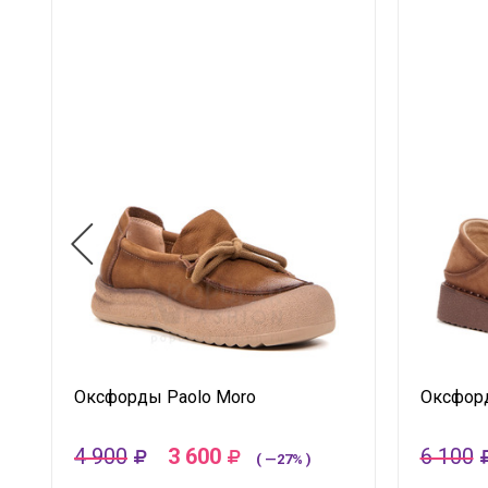
Оксфорды Paolo Moro
Оксфор
4 900
3 600
6 100
( —27% )