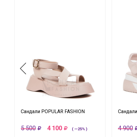
Сандали POPULAR FASHION
Сандали
5 500
4 100
4 900
( —25% )