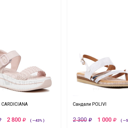
 CARDICIANA
Сандали POLIVI
2 800
2 300
1 000
( —43% )
( —5