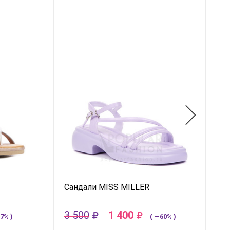
Сандали MISS MILLER
3 500
1 400
7% )
( —60% )