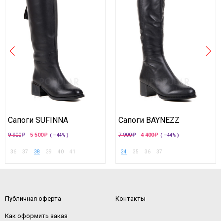
Сапоги SUFINNA
Сапоги BAYNEZZ
9 900
5 500
7 900
4 400
( —44% )
( —44% )
36
37
38
39
40
41
34
35
36
37
Публичная оферта
Контакты
Как оформить заказ