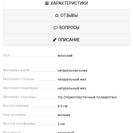
ХАРАКТЕРИСТИКИ
ОТЗЫВЫ
ВОПРОСЫ
ОПИСАНИЕ
Пол
женский
Материал верха
натуральная кожа
Материал стельки
натуральный мех
Материал подкладки
натуральный мех
Материал подошвы
тпу (термопластичный полиуретан)
Высота каблука
6.5 см
Вид застежки
молния
Высота платформы
2 см
Вид мыска
закрытый