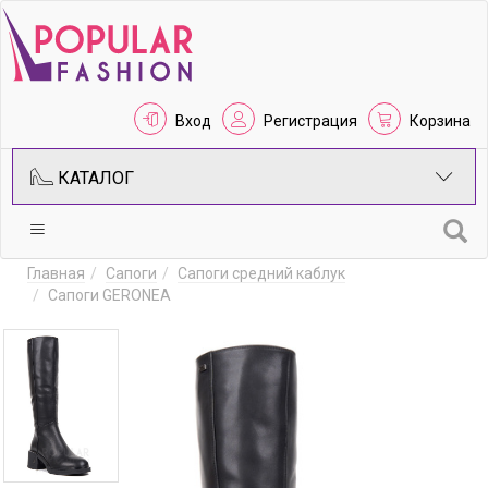
Вход
Регистрация
Корзина
КАТАЛОГ
Главная
Сапоги
Сапоги средний каблук
Сапоги GERONEA