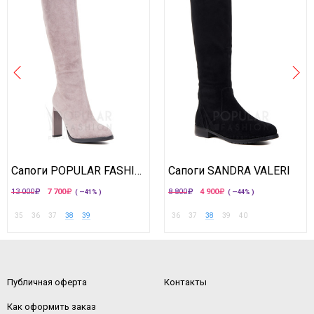
Сапоги POPULAR FASHION
Сапоги SANDRA VALERI
13 000
7 700
8 800
4 900
( —41% )
( —44% )
35
36
37
38
39
36
37
38
39
40
Публичная оферта
Контакты
Как оформить заказ