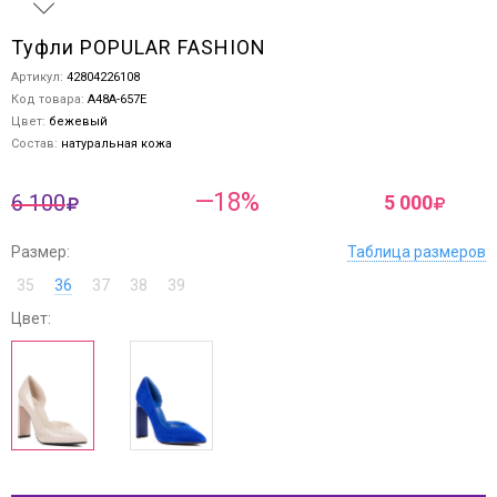
Туфли POPULAR FASHION
Артикул:
42804226108
Код товара:
A48A-657E
Цвет:
бежевый
Состав:
натуральная кожа
—18%
6 100
5 000
Размер:
Таблица размеров
35
36
37
38
39
Цвет: