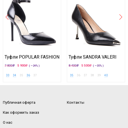
Туфли POPULAR FASHION
Туфли SANDRA VALERI
7 800
5 900
8 400
5 500
( —24% )
( —35% )
33
34
35
36
37
35
36
37
38
39
40
Публичная оферта
Контакты
Как оформить заказ
О нас