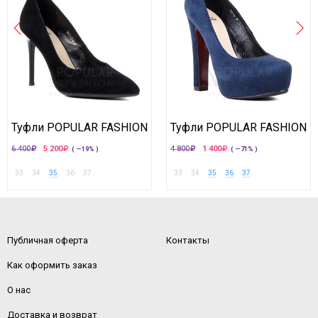
Туфли POPULAR FASHION
Туфли POPULAR FASHION
6 400
5 200
4 800
1 400
( —19% )
( —71% )
33
34
35
36
37
33
34
35
36
37
Публичная оферта
Контакты
Как оформить заказ
О нас
Доставка и возврат