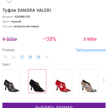
Туфли SANDRA VALERI
Артикул:
42504801201
Цвет:
черный
Состав:
натуральная замша
—38%
9 500
5 900
Размер:
Таблица размеров
35
36
37
38
39
40
Цвет:
ev
next
ВЫБРАТЬ РАЗМЕР