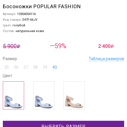
Босоножки POPULAR FASHION
Артикул:
13304054116
Код товара:
E47F-66JV
Цвет:
голубой
Состав:
натуральная кожа
—59%
5 900
2 400
Размер:
Таблица размеров
35
36
37
38
39
40
Цвет:
ВЫБРАТЬ РАЗМЕР