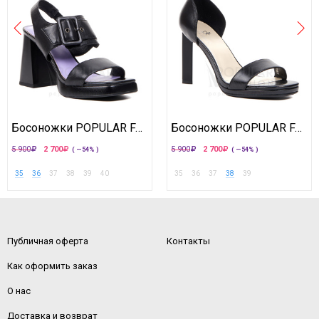
Босоножки POPULAR FASHION
Босоножки POPULAR FASHION
5 900
2 700
5 900
2 700
( —54% )
( —54% )
35
36
37
38
39
40
35
36
37
38
39
Публичная оферта
Контакты
Как оформить заказ
О нас
Доставка и возврат