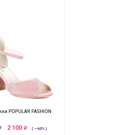
жки POPULAR FASHION
2 100
( —60% )