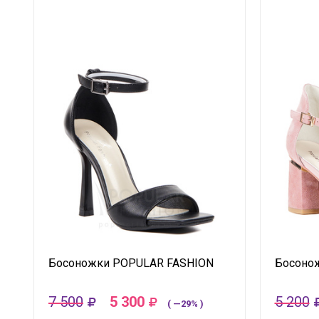
Босоножки POPULAR FASHION
Босоно
7 500
5 300
5 200
( —29% )