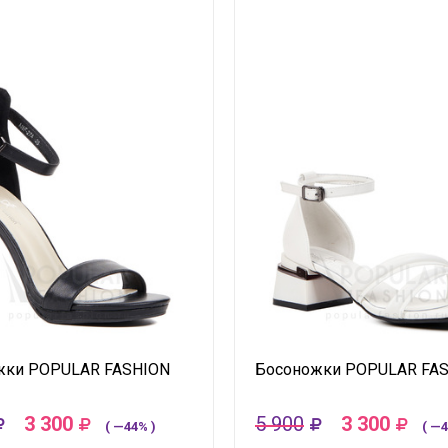
жки POPULAR FASHION
Босоножки POPULAR FA
3 300
5 900
3 300
( —44% )
( —4