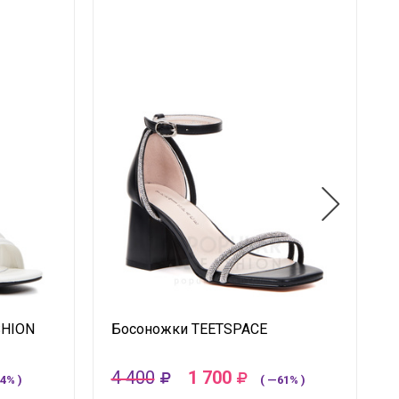
SHION
Босоножки TEETSPACE
4 400
1 700
4% )
( —61% )