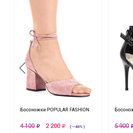
Босоножки POPULAR FASHION
Босоно
4 100
2 200
5 900
( —46% )