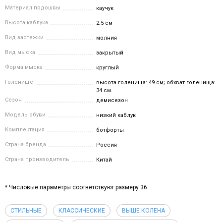
Материал подошвы
каучук
Высота каблука
2.5 см
Вид застежки
молния
Вид мыска
закрытый
Форма мыска
круглый
Голенище
высота голенища: 49 см; обхват голенища:
34 см.
Сезон
демисезон
Модель обуви
низкий каблук
Комплектация
ботфорты
Страна бренда
Россия
Страна производитель
Китай
* Числовые параметры соответствуют размеру 36
СТИЛЬНЫЕ
КЛАССИЧЕСКИЕ
ВЫШЕ КОЛЕНА