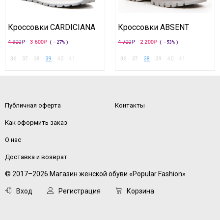
Кроссовки CARDICIANA
Кроссовки ABSENT
4 900
3 600
4 700
2 200
( —27% )
( —53% )
36
37
38
39
40
41
36
37
38
39
40
41
Публичная оферта
Контакты
Как оформить заказ
О нас
Доставка и возврат
© 2017–2026 Магазин женской обуви «Popular Fashion»
Вход
Регистрация
Корзина