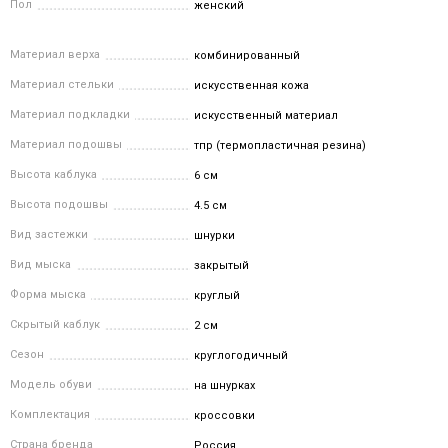
Пол
женский
Материал верха
комбинированный
Материал стельки
искусственная кожа
Материал подкладки
искусственный материал
Материал подошвы
тпр (термопластичная резина)
Высота каблука
6 см
Высота подошвы
4.5 см
Вид застежки
шнурки
Вид мыска
закрытый
Форма мыска
круглый
Скрытый каблук
2 см
Сезон
круглогодичный
Модель обуви
на шнурках
Комплектация
кроссовки
Страна бренда
Россия