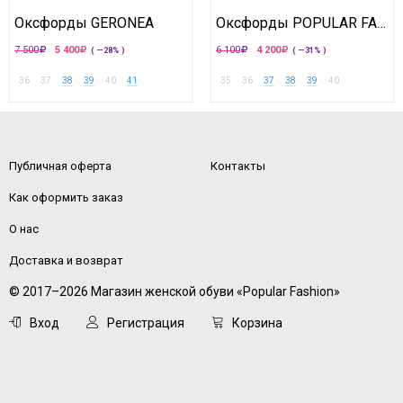
Оксфорды GERONEA
Оксфорды POPULAR FASHION
7 500
5 400
6 100
4 200
( —28% )
( —31% )
36
37
38
39
40
41
35
36
37
38
39
40
Публичная оферта
Контакты
Как оформить заказ
О нас
Доставка и возврат
© 2017–2026 Магазин женской обуви «Popular Fashion»
Вход
Регистрация
Корзина