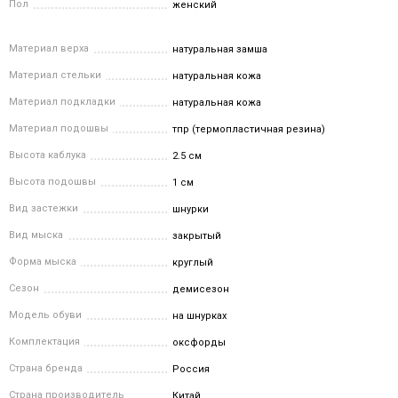
Пол
женский
Материал верха
натуральная замша
Материал стельки
натуральная кожа
Материал подкладки
натуральная кожа
Материал подошвы
тпр (термопластичная резина)
Высота каблука
2.5 см
Высота подошвы
1 см
Вид застежки
шнурки
Вид мыска
закрытый
Форма мыска
круглый
Сезон
демисезон
Модель обуви
на шнурках
Комплектация
оксфорды
Страна бренда
Россия
Страна производитель
Китай