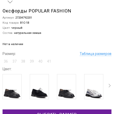
Оксфорды POPULAR FASHION
Артикул:
27204792201
Код товара:
B1C-1B
Цвет:
черный
Состав:
натуральная замша
Нет в наличии
Размер:
Таблица размеров
36
37
38
39
40
41
Цвет:
ev
next