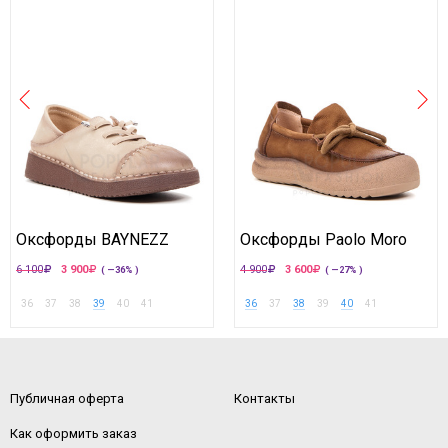
Оксфорды BAYNEZZ
Оксфорды Paolo Moro
6 100
3 900
4 900
3 600
( —36% )
( —27% )
36
37
38
39
40
41
36
37
38
39
40
41
Публичная оферта
Контакты
Как оформить заказ