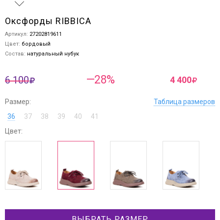
Оксфорды RIBBICA
Артикул:
27202819611
Цвет:
бордовый
Состав:
натуральный нубук
—28%
6 100
4 400
Размер:
Таблица размеров
36
37
38
39
40
41
Цвет:
ВЫБРАТЬ РАЗМЕР