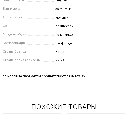
Вид застежки
шнурки
Вид мыска
закрытый
Форма мыска
круглый
Сезон
демисезон
Модель обуви
на шнурках
Комплектация
оксфорды
Страна бренда
Китай
Страна производитель
Китай
* Числовые параметры соответствуют размеру 36
ПОХОЖИЕ ТОВАРЫ