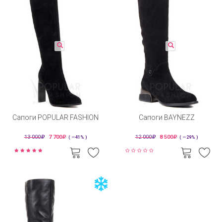
Сапоги POPULAR FASHION
Сапоги BAYNEZZ
13 000
7 700
12 000
8 500
( —41% )
( —29% )