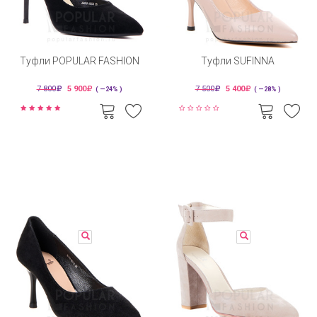
Туфли POPULAR FASHION
Туфли SUFINNA
7 800
5 900
7 500
5 400
( —24% )
( —28% )