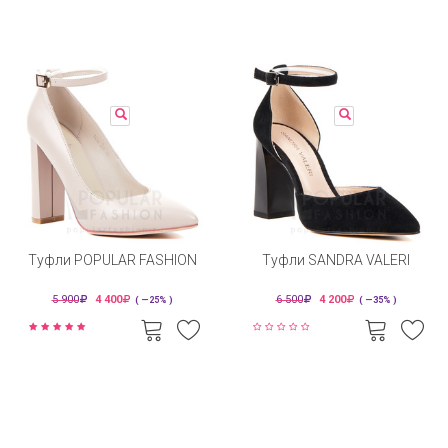
Туфли POPULAR FASHION
Туфли SANDRA VALERI
5 900
4 400
6 500
4 200
( —25% )
( —35% )