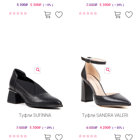
5 300
5 300
7 500
5 300
( —0% )
( —29% )
Туфли SUFINNA
Туфли SANDRA VALERI
7 500
5 300
6 500
4 200
( —29% )
( —35% )