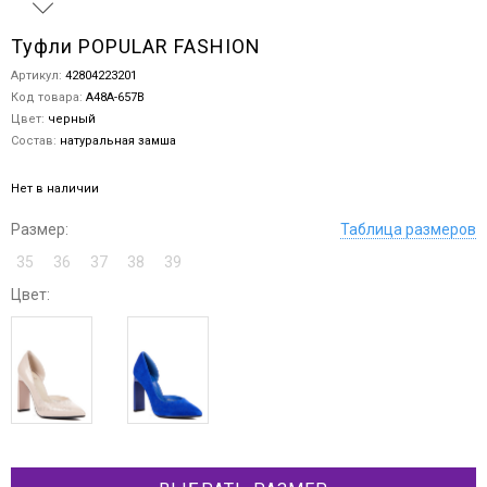
Туфли POPULAR FASHION
Артикул:
42804223201
Код товара:
A48A-657B
Цвет:
черный
Состав:
натуральная замша
Нет в наличии
Размер:
Таблица размеров
35
36
37
38
39
Цвет: