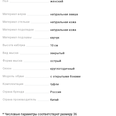
Пол
женский
Материал верха
натуральная замша
Материал стельки
натуральная кожа
Материал подкладки
натуральная кожа
Материал подошвы
каучук
Высота каблука
10 см
Вид мыска
закрытый
Форма мыска
острый
Сезон
круглогодичный
Модель обуви
с открытыми боками
Комплектация
туфли
Страна бренда
Россия
Страна производитель
Китай
* Числовые параметры соответствуют размеру 36