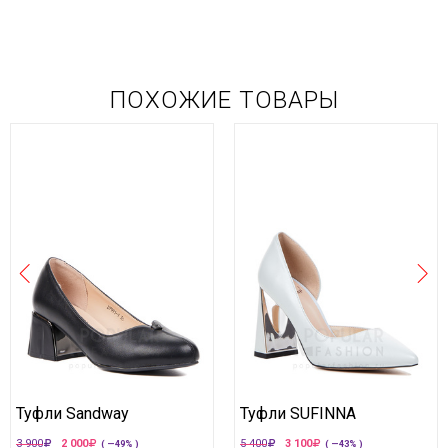
ПОХОЖИЕ ТОВАРЫ
Туфли Sandway
Туфли SUFINNA
3 900
2 000
5 400
3 100
( —49% )
( —43% )