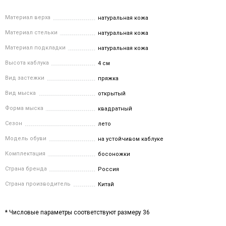
Материал верха
натуральная кожа
Материал стельки
натуральная кожа
Материал подкладки
натуральная кожа
Высота каблука
4 см
Вид застежки
пряжка
Вид мыска
открытый
Форма мыска
квадратный
Сезон
лето
Модель обуви
на устойчивом каблуке
Комплектация
босоножки
Страна бренда
Россия
Страна производитель
Китай
* Числовые параметры соответствуют размеру 36