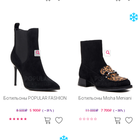
Ботильоны POPULAR FASHION
Ботильоны Misha Meniani
8 500
5 900
11 000
7 700
( —31% )
( —30% )