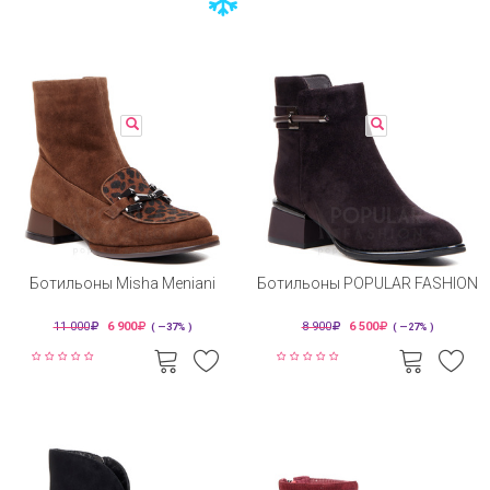
Ботильоны Misha Meniani
Ботильоны POPULAR FASHION
11 000
6 900
8 900
6 500
( —37% )
( —27% )