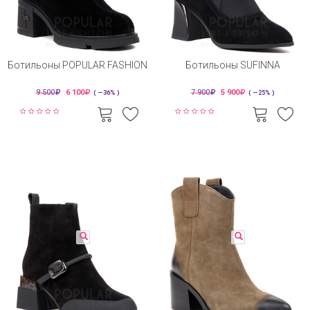
Ботильоны POPULAR FASHION
Ботильоны SUFINNA
9 500
6 100
7 900
5 900
( —36% )
( —25% )