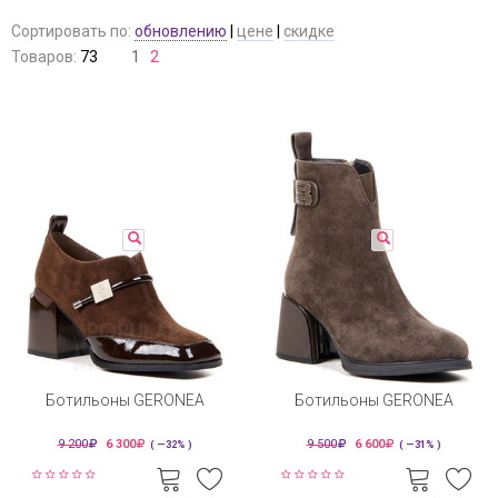
Сортировать по:
обновлению
|
цене
|
скидке
Товаров:
73
1
2
Ботильоны GERONEA
Ботильоны GERONEA
9 200
6 300
9 500
6 600
( —32% )
( —31% )