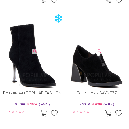
Ботильоны POPULAR FASHION
Ботильоны BAYNEZZ
9 500
5 300
7 300
4 900
( —44% )
( —33% )