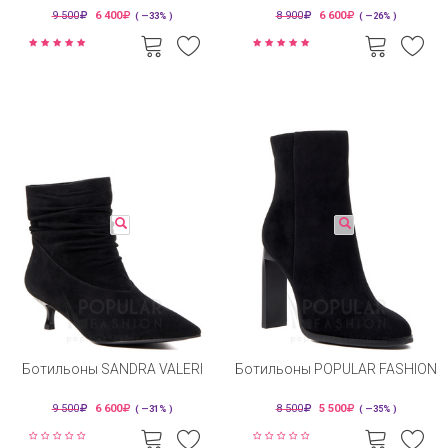
9 500
6 400
8 900
6 600
( —33% )
( —26% )
Ботильоны SANDRA VALERI
Ботильоны POPULAR FASHION
9 500
6 600
8 500
5 500
( —31% )
( —35% )