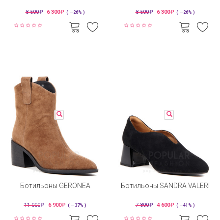
8 500
6 300
8 500
6 300
( —26% )
( —26% )
Ботильоны GERONEA
Ботильоны SANDRA VALERI
11 000
6 900
7 800
4 600
( —37% )
( —41% )