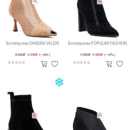
Ботильоны SANDRA VALERI
Ботильоны POPULAR FASHION
9 500
6 200
7 900
5 000
( —35% )
( —37% )