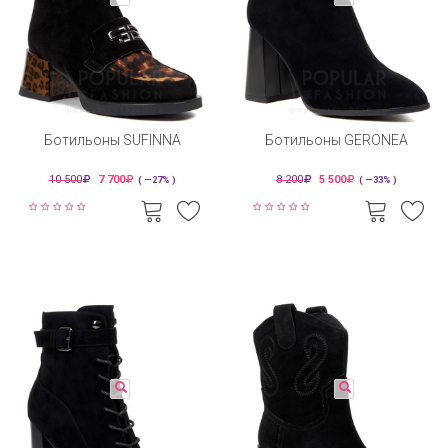
Ботильоны SUFINNA
Ботильоны GERONEA
10 500
7 700
8 200
5 500
( —27% )
( —33% )