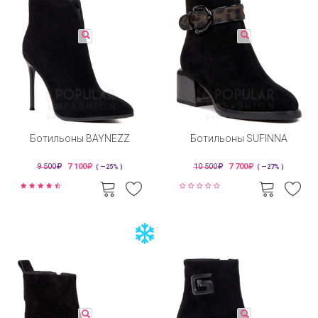
Ботильоны BAYNEZZ
Ботильоны SUFINNA
9 500
7 100
10 500
7 700
( —25% )
( —27% )