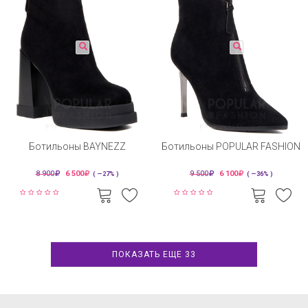
Ботильоны BAYNEZZ
Ботильоны POPULAR FASHION
8 900
6 500
9 500
6 100
( —27% )
( —36% )
ПОКАЗАТЬ ЕЩЕ 33