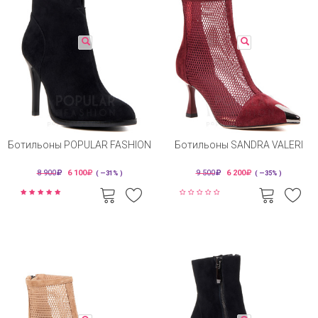
Ботильоны POPULAR FASHION
Ботильоны SANDRA VALERI
8 900
6 100
9 500
6 200
( —31% )
( —35% )