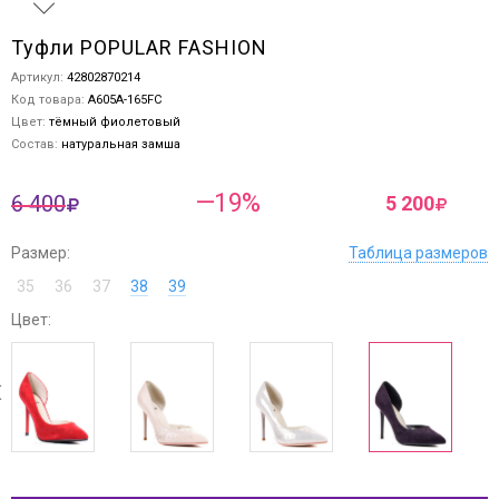
Туфли POPULAR FASHION
Артикул:
42802870214
Код товара:
A605A-165FC
Цвет:
тёмный фиолетовый
Состав:
натуральная замша
—19%
6 400
5 200
Размер:
Таблица размеров
35
36
37
38
39
Цвет:
next
ev