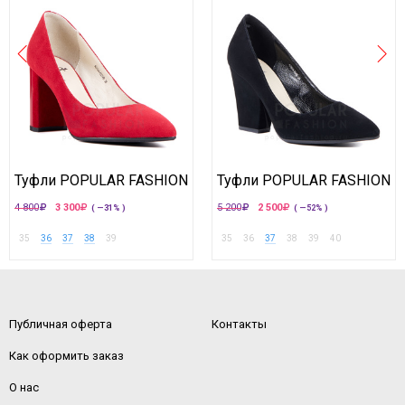
Туфли POPULAR FASHION
Туфли POPULAR FASHION
4 800
3 300
5 200
2 500
( —31% )
( —52% )
35
36
37
38
39
35
36
37
38
39
40
Публичная оферта
Контакты
Как оформить заказ
О нас