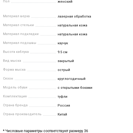
Пол
женский
Материал верха
лазерная обработка
Материал стельки
натуральная кожа
Материал подкладки
натуральная кожа
Материал подошвы
каучук
Высота каблука
9.5 см
Вид мыска
закрытый
Форма мыска
острый
Сезон
круглогодичный
Модель обуви
с открытыми боками
Комплектация
туфли
Страна бренда
Россия
Страна производитель
Китай
* Числовые параметры соответствуют размеру 36