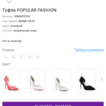
Туфли POPULAR FASHION
Артикул:
42804070102
Код товара:
A605A-165JG
Цвет:
розовый
Состав:
натуральная кожа
Нет в наличии
Размер:
Таблица размеров
35
36
37
38
39
Цвет:
ev
next