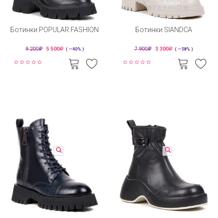
Ботинки POPULAR FASHION
Ботинки SIANDCA
9 200
5 500
7 900
3 300
( —40% )
( —58% )