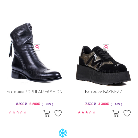
Ботинки POPULAR FASHION
Ботинки BAYNEZZ
8 900
6 200
7 500
3 300
( —30% )
( —56% )