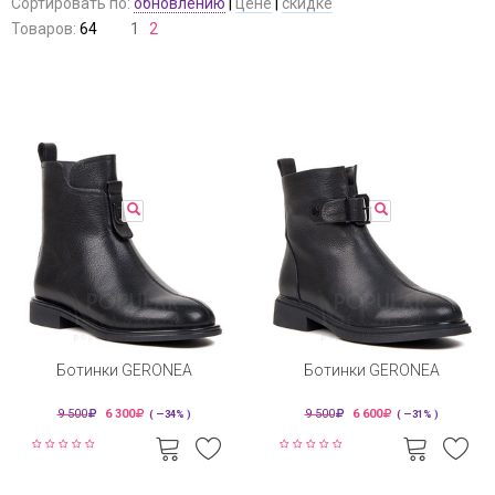
Сортировать по:
обновлению
|
цене
|
скидке
Товаров:
64
1
2
Ботинки GERONEA
Ботинки GERONEA
9 500
6 300
9 500
6 600
( —34% )
( —31% )