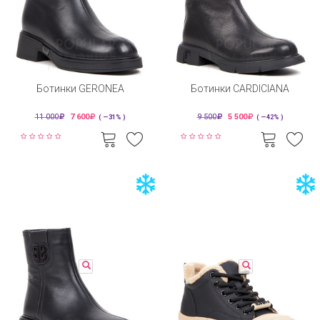
Ботинки GERONEA
Ботинки CARDICIANA
11 000
7 600
9 500
5 500
( —31% )
( —42% )