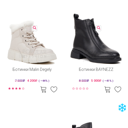
Ботинки Malin Degely
Ботинки BAYNEZZ
7 500
4 200
8 500
5 000
( —44% )
( —41% )