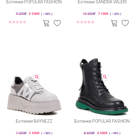
Ботинки POPULAR FASHION
Ботинки SANDRA VALERI
9 200
5 500
10 500
7 100
( —40% )
( —32% )
Ботинки BAYNEZZ
Ботинки POPULAR FASHION
7 500
3 300
8 500
4 300
( —56% )
( —49% )