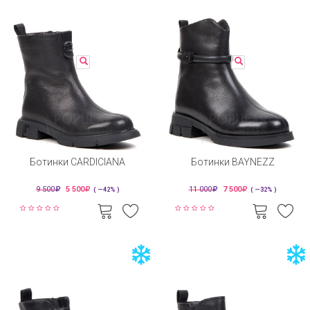
Ботинки CARDICIANA
Ботинки BAYNEZZ
9 500
5 500
11 000
7 500
( —42% )
( —32% )