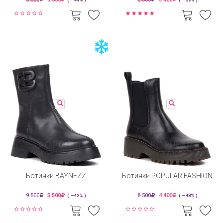
Ботинки BAYNEZZ
Ботинки POPULAR FASHION
9 500
5 500
8 500
4 400
( —42% )
( —48% )