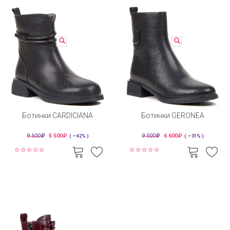
Ботинки CARDICIANA
Ботинки GERONEA
9 500
5 500
9 500
6 600
( —42% )
( —31% )