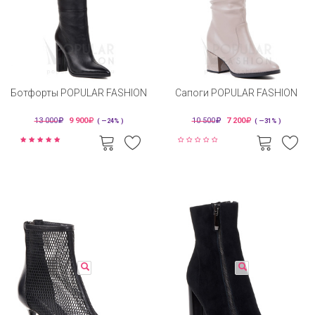
Ботфорты POPULAR FASHION
Сапоги POPULAR FASHION
13 000
9 900
10 500
7 200
( —24% )
( —31% )