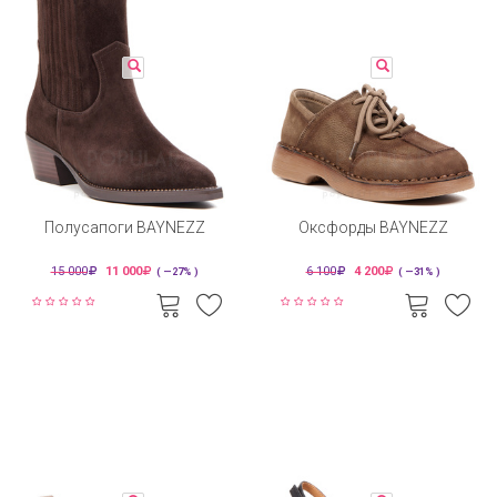
Полусапоги BAYNEZZ
Оксфорды BAYNEZZ
15 000
11 000
6 100
4 200
( —27% )
( —31% )