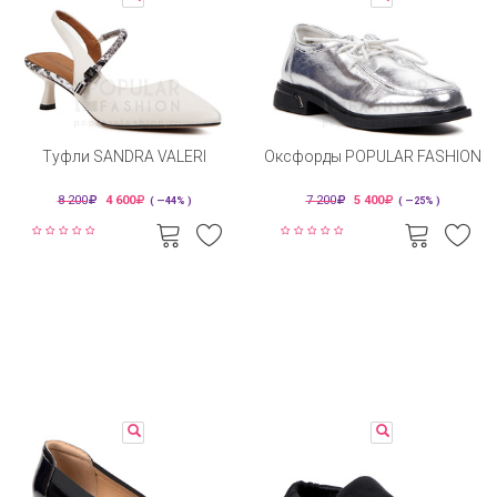
Туфли SANDRA VALERI
Оксфорды POPULAR FASHION
8 200
4 600
7 200
5 400
( —44% )
( —25% )