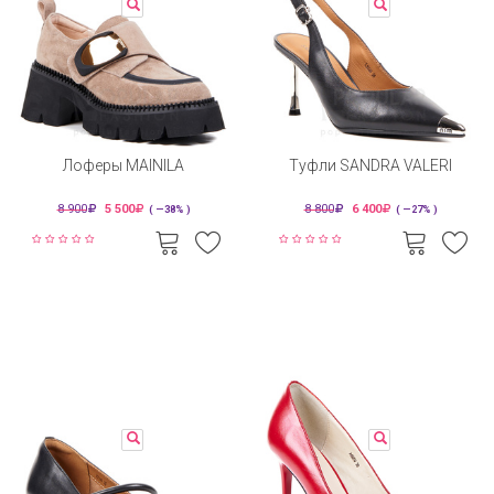
Лоферы MAINILA
Туфли SANDRA VALERI
8 900
5 500
8 800
6 400
( —38% )
( —27% )