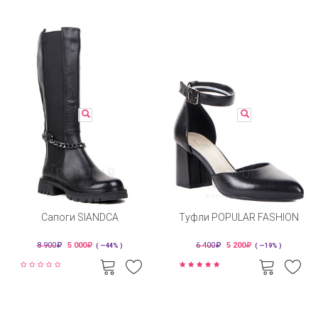
Сапоги SIANDCA
Туфли POPULAR FASHION
8 900
5 000
6 400
5 200
( —44% )
( —19% )