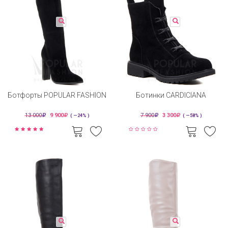
Ботфорты POPULAR FASHION
Ботинки CARDICIANA
13 000
9 900
7 900
3 300
( —24% )
( —58% )