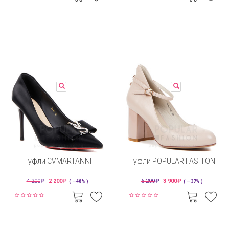
Туфли CVMARTANNI
Туфли POPULAR FASHION
4 200
2 200
6 200
3 900
( —48% )
( —37% )