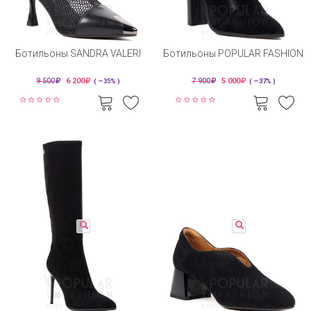
Ботильоны SANDRA VALERI
Ботильоны POPULAR FASHION
9 500
6 200
7 900
5 000
( —35% )
( —37% )