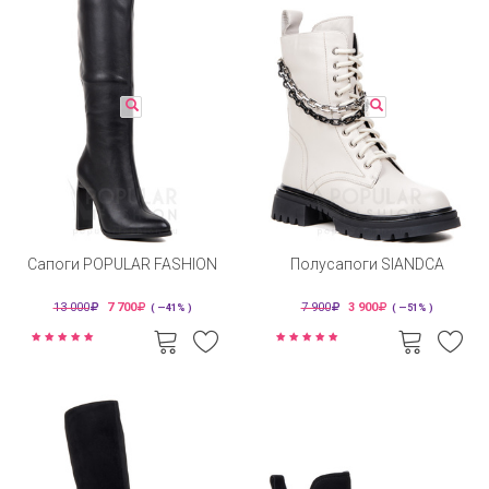
Сапоги POPULAR FASHION
Полусапоги SIANDCA
13 000
7 700
7 900
3 900
( —41% )
( —51% )