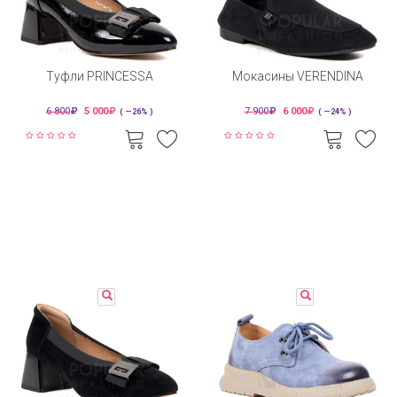
Туфли PRINCESSA
Мокасины VERENDINA
6 800
5 000
7 900
6 000
( —26% )
( —24% )