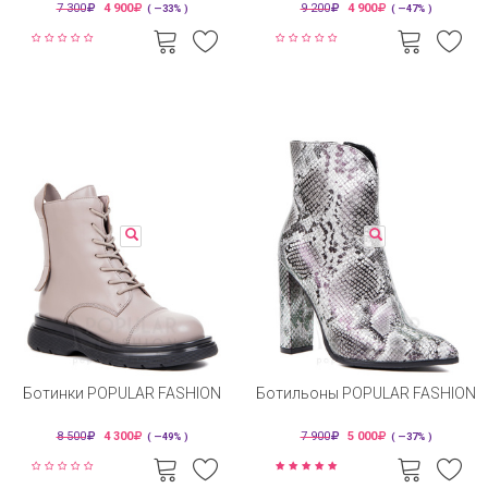
7 300
4 900
9 200
4 900
( —33% )
( —47% )
Ботинки POPULAR FASHION
Ботильоны POPULAR FASHION
8 500
4 300
7 900
5 000
( —49% )
( —37% )