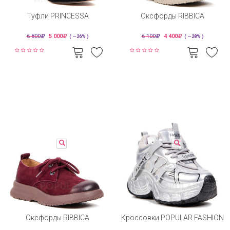
Туфли PRINCESSA
Оксфорды RIBBICA
6 800
5 000
6 100
4 400
( —26% )
( —28% )
Оксфорды RIBBICA
Кроссовки POPULAR FASHION