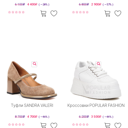
6 100
4 400
6 800
2 900
( —28% )
( —57% )
Туфли SANDRA VALERI
Кроссовки POPULAR FASHION
8 700
4 700
6 200
3 500
( —46% )
( —44% )