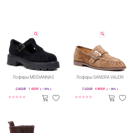
Лоферы MEIDIANNAS
Лоферы SANDRA VALERI
2 800
1 400
7 500
4 800
( —50% )
( —36% )