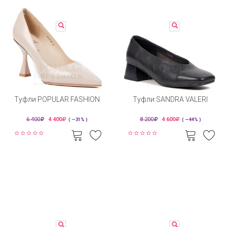
Туфли POPULAR FASHION
Туфли SANDRA VALERI
6 400
4 400
8 200
4 600
( —31% )
( —44% )