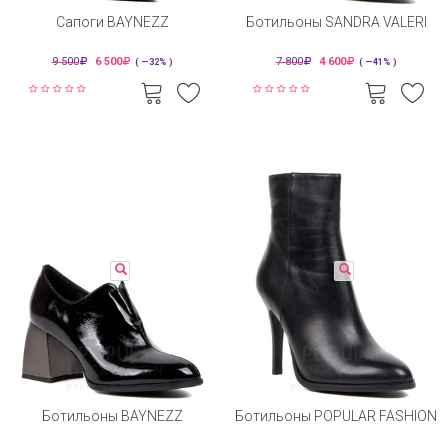
Сапоги BAYNEZZ
Ботильоны SANDRA VALERI
9 500
6 500
7 800
4 600
( —32% )
( —41% )
Ботильоны BAYNEZZ
Ботильоны POPULAR FASHION